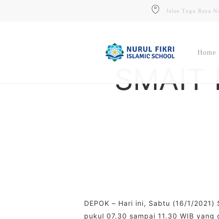
Skip
Jalan Tugu Raya No
to
main
content
Home
SMAIT N
Website
Situs Resmi Sekolah & Informasi
Umum
PPDB
Pendaftaran Siswa Baru (Online)
DEPOK – Hari ini, Sabtu (16/1/2021) 
pukul 07.30 sampai 11.30 WIB yang di