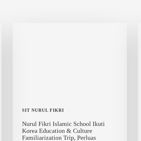
Nurul
H
Fikri
d
Islamic
P
School
A
Ikuti
Korea
Education
&
Culture
Familiarization
Trip,
SIT NURUL FIKRI
Perluas
Nurul Fikri Islamic School Ikuti
Jejaring
Korea Education & Culture
Pendidikan
Familiarization Trip, Perluas