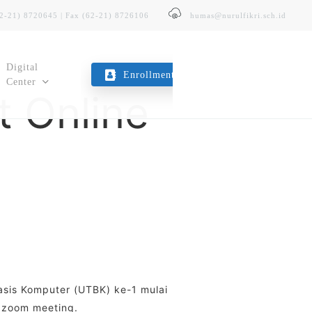
62-21) 8720645 | Fax (62-21) 8726106
humas@nurulfikri.sch.id
Digital
Enrollment
Center
t Online
E-Trans
Layanan Transportasi Sekolah
Kopeg SITNF
Koperasi Karyawan & Guru
basis Komputer (UTBK) ke-1 mulai
m zoom meeting.