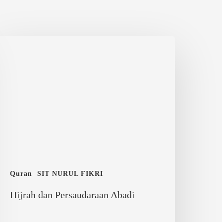
ijrah
an
ersaudaraan
badi
Quran
SIT NURUL FIKRI
Hijrah dan Persaudaraan Abadi