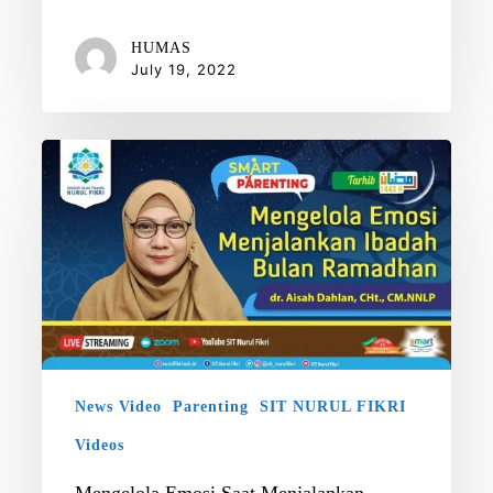
HUMAS
July 19, 2022
Mengelola
Emosi
Saat
Menjalankan
Ibadah
Ramadhan
Bersama
Aisah
Dahlan
News Video
Parenting
SIT NURUL FIKRI
Videos
Mengelola Emosi Saat Menjalankan