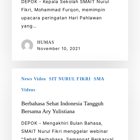
DEPOK - Kepala Sekolah SMAIT Nurul
Fikri, Mohammad Furqon, memimpin
upacara peringatan Hari Pahlawan
yang…
HUMAS
November 10, 2021
Berbahasa
News Video
SIT NURUL FIKRI
SMA
Sehat
Indonesia
Videos
Tangguh
Berbahasa Sehat Indonesia Tangguh
Bersama
Bersama Ary Yulistiana
Ary
Yulistiana
DEPOK - Mengakhiri Bulan Bahasa,
SMAIT Nurul Fikri menggelar webinar
"Sehat Berbahasa, Semangat Berkarya!