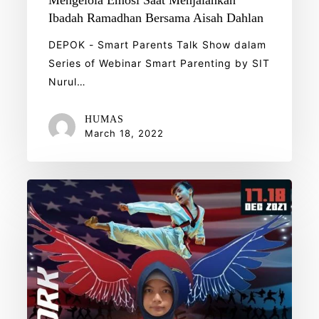
Ibadah Ramadhan Bersama Aisah Dahlan
DEPOK - Smart Parents Talk Show dalam
Series of Webinar Smart Parenting by SIT
Nurul…
HUMAS
March 18, 2022
Sheiva
Annur
Faozi
Raih
Juara
American
Eagle
Taekwondo