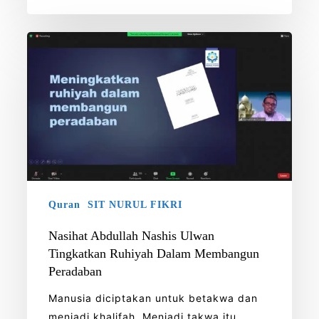
Nasihat
Abdullah
Nashis
Ulwan
Tingkatkan
Ruhiyah
Dalam
Membangun
Peradaban
Quran
SIT NURUL FIKRI
Nasihat Abdullah Nashis Ulwan
Tingkatkan Ruhiyah Dalam Membangun
Peradaban
Manusia diciptakan untuk betakwa dan
menjadi khalifah. Menjadi takwa itu