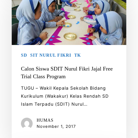
Siswa
SDIT
Nurul
Fikri
Jajal
Free
Trial
SD
SIT NURUL FIKRI
TK
Class
Program
Calon Siswa SDIT Nurul Fikri Jajal Free
Trial Class Program
TUGU – Wakil Kepala Sekolah Bidang
Kurikulum (Wakakur) Kelas Rendah SD
Islam Terpadu (SDIT) Nurul…
HUMAS
November 1, 2017