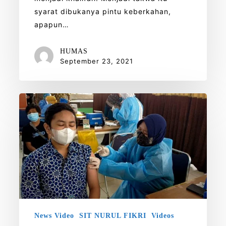
syarat dibukanya pintu keberkahan,
apapun…
HUMAS
September 23, 2021
Gelar
Sentra
Vaksin,
SIT
Nurul
Fikri
Siap
Belajar
Tatap
News Video
SIT NURUL FIKRI
Videos
Muka