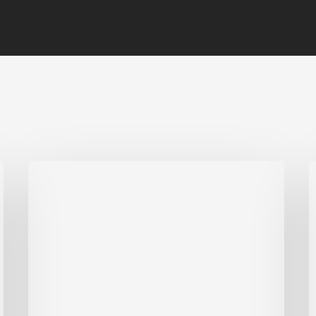
Nurul
H
Fikri
d
Islamic
P
School
A
Ikuti
Korea
Education
&
Culture