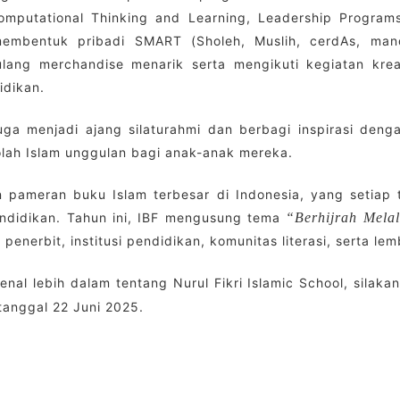
omputational Thinking and Learning, Leadership Programs,
mbentuk pribadi SMART (Sholeh, Muslih, cerdAs, mand
ang merchandise menarik serta mengikuti kegiatan kreat
idikan.
juga menjadi ajang silaturahmi dan berbagi inspirasi den
lah Islam unggulan bagi anak-anak mereka.
an pameran buku Islam terbesar di Indonesia, yang setiap
pendidikan. Tahun ini, IBF mengusung tema
“Berhijrah Melal
 penerbit, institusi pendidikan, komunitas literasi, serta l
nal lebih dalam tentang Nurul Fikri Islamic School, silaka
tanggal 22 Juni 2025.