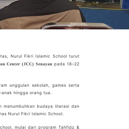
s, Nurul Fikri Islamic School turut
pada 18–22
ion Center (JCC) Senayan
gram unggulan sekolah, games serta
k-anak hingga orang tua.
lam menumbuhkan budaya literasi dan
as Nurul Fikri Islamic School.
School, mulai dari program Tahfidz &