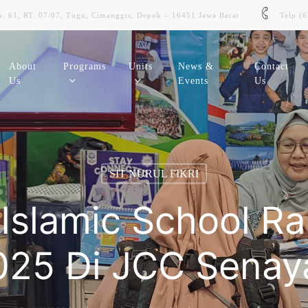
. 61, RT. 07/07, Tugu, Cimanggis, Depok – 16451 Jawa Barat
Telp (
About
Programs
Units
News &
Contact
Us
Events
Us
SIMMSIT
SDMSmart
SIT NURUL FIKRI
Sistem Informasi Akademik Siswa
Sistem Informasi Kepegawaian
i Islamic School R
SMART Learning
E-Budgeting
Learning Management System (LMS)
Aplikasi Pengelolaan Keuangan
025 Di JCC Senay
Digilib
E-Asset
Perpustakaan Digital Sekolah
Sistem Manajemen Asset Sekolah