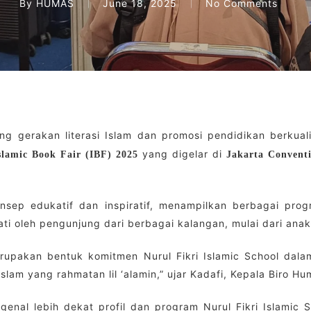
By
HUMAS
June 18, 2025
No Comments
 gerakan literasi Islam dan promosi pendidikan berkualita
yang digelar di
slamic Book Fair (IBF) 2025
Jakarta Convent
onsep edukatif dan inspiratif, menampilkan berbagai pro
ati oleh pengunjung dari berbagai kalangan, mulai dari ana
merupakan bentuk komitmen Nurul Fikri Islamic School da
m yang rahmatan lil ‘alamin,” ujar Kadafi, Kepala Biro Hum
enal lebih dekat profil dan program Nurul Fikri Islamic 