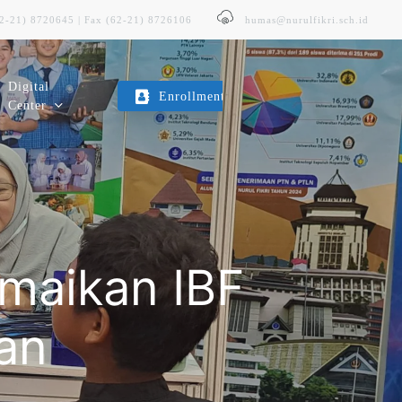
62-21) 8720645 | Fax (62-21) 8726106
humas@nurulfikri.sch.id
Digital
Enrollment
Center
E-Trans
Layanan Transportasi Sekolah
amaikan IBF
Kopeg SITNF
Koperasi Karyawan & Guru
an