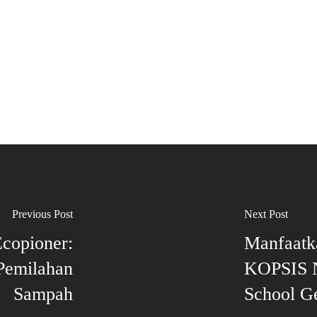
Previous Post
Next Post
Ecopioner:
Manfaatk
Pemilahan
KOPSIS N
Sampah
School G