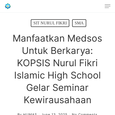
Men
Skip
to
main
content
SIT NURUL FIKRI
SMA
Manfaatkan Medsos
Untuk Berkarya:
KOPSIS Nurul Fikri
Islamic High School
Gelar Seminar
Kewirausahaan
By
HUMAS
June 13, 2025
No Comments