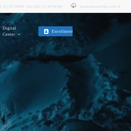
62-21) 8720645 | Fax (62-21) 8726106
humas@nurulfikri.sch.id
Digital
Enrollment
Center
E-Trans
Layanan Transportasi Sekolah
Kopeg SITNF
Koperasi Karyawan & Guru