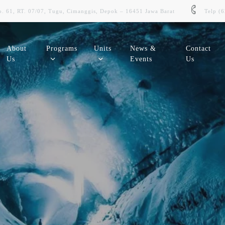
. 61, RT. 07/07, Tugu, Cimanggis, Depok – 16451 Jawa Barat
Telp (
About
Programs
Units
News &
Contact
Us
Events
Us
SIMMSIT
SDMSmart
Sistem Informasi Akademik Siswa
Sistem Informasi Kepegawaian
SMART Learning
E-Budgeting
Learning Management System (LMS)
Aplikasi Pengelolaan Keuangan
Digilib
E-Asset
Perpustakaan Digital Sekolah
Sistem Manajemen Asset Sekolah