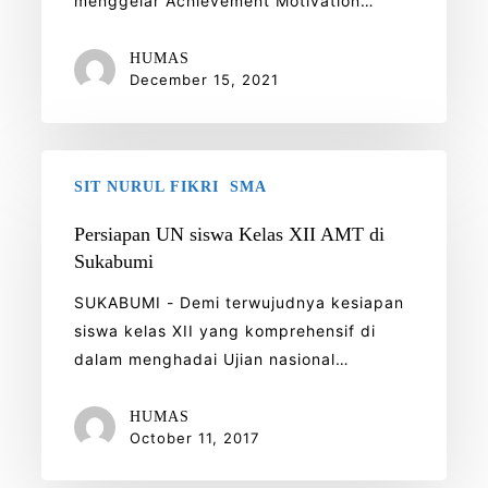
menggelar Achievement Motivation…
HUMAS
December 15, 2021
Persiapan
SIT NURUL FIKRI
SMA
UN
siswa
Persiapan UN siswa Kelas XII AMT di
Kelas
Sukabumi
XII
SUKABUMI - Demi terwujudnya kesiapan
AMT
siswa kelas XII yang komprehensif di
di
dalam menghadai Ujian nasional…
Sukabumi
HUMAS
October 11, 2017