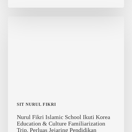
Nurul
Fikri
Islamic
School
Ikuti
Korea
Education
&
Culture
Familiarization
Trip,
Perluas
SIT NURUL FIKRI
Jejaring
Nurul Fikri Islamic School Ikuti Korea
Pendidikan
Education & Culture Familiarization
Internasional
Trip, Perluas Jejaring Pendidikan