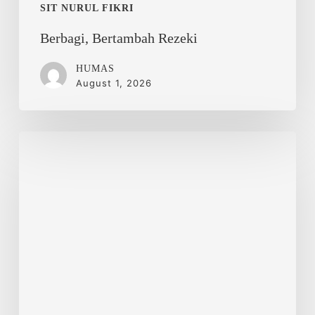
SIT NURUL FIKRI
Berbagi, Bertambah Rezeki
HUMAS
August 1, 2026
Nurul
Fikri
Islamic
School
Ikuti
Korea
Education
&
Culture
Familiarization