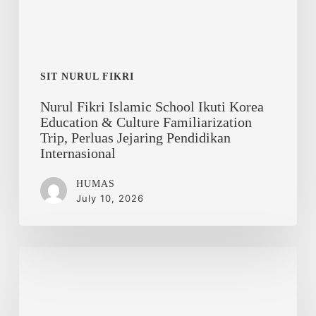
&
Culture
Familiarization
Trip,
Perluas
SIT NURUL FIKRI
Jejaring
Nurul Fikri Islamic School Ikuti Korea
Pendidikan
Education & Culture Familiarization
Internasional
Trip, Perluas Jejaring Pendidikan
Internasional
HUMAS
July 10, 2026
Hijrah
dan
Persaudaraan
Abadi