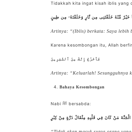
Tidakkah kita ingat kisah iblis yan
ا۠ خَيْرٌ مِّنْهُ خَلَقْتَنِى مِن نَّارٍ وَخَلَقْتَهُۥ مِن طِينٍ
Artinya: “(Iblis) berkata: Saya lebi
Karena kesombongan itu, Allah berfi
فَٱخْرُجْ إِنَّكَ مِنَ ٱلصَّٰغِرِينَ
Artinya: “Keluarlah! Sesungguhnya 
Bahaya Kesombongan
Nabi ﷺ bersabda:
 الْجَنَّةَ مَنْ كَانَ فِي قَلْبِهِ مِثْقَالُ ذَرَّةٍ مِنْ كِبْرٍ
“Tidak akan masuk surga orang yang