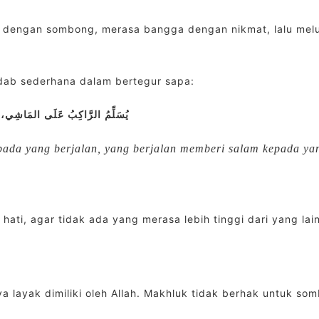
n dengan sombong, merasa bangga dengan nikmat, lalu mel
arkan adab sederhana dalam bertegur sapa:
يُسَلِّمُ الرَّاكِبُ عَلَى المَاشِي، 
ada yang berjalan, yang berjalan memberi salam kepada yan
ati, agar tidak ada yang merasa lebih tinggi dari yang lain
 layak dimiliki oleh Allah. Makhluk tidak berhak untuk so