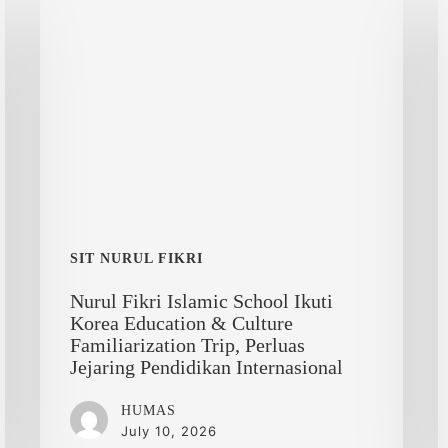
Fikri
d
Islamic
P
School
A
Ikuti
Korea
Education
&
Culture
Familiarization
Trip,
SIT NURUL FIKRI
Perluas
Nurul Fikri Islamic School Ikuti
Jejaring
Korea Education & Culture
Pendidikan
Familiarization Trip, Perluas
Internasional
Jejaring Pendidikan Internasional
HUMAS
July 10, 2026