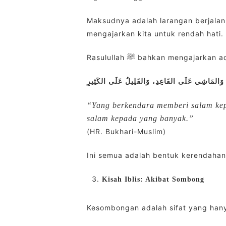
Maksudnya adalah larangan berjala
mengajarkan kita untuk rendah hati.
Rasulullah ﷺ bahkan mengaj
وَالمَاشِي عَلَى القَاعِدِ، وَالقَلِيلُ عَلَى الكَثِيرِ
“Yang berkendara memberi salam kep
salam kepada yang banyak.”
(HR. Bukhari-Muslim)
Ini semua adalah bentuk kerendahan h
Kisah Iblis: Akibat Sombong
Kesombongan adalah sifat yang hanya