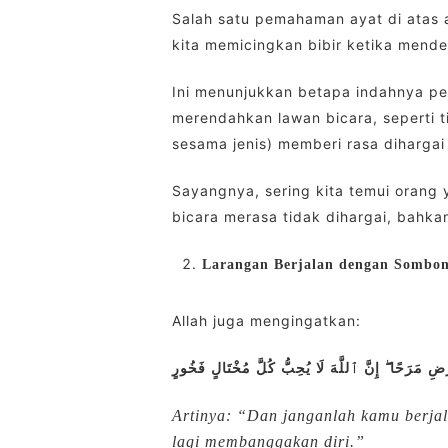
Salah satu pemahaman ayat di atas a
kita memicingkan bibir ketika men
Ini menunjukkan betapa indahnya pen
merendahkan lawan bicara, seperti 
sesama jenis) memberi rasa dihargai
Sayangnya, sering kita temui orang
bicara merasa tidak dihargai, bahk
Larangan Berjalan dengan Sombo
Allah juga mengingatkan:
ِ مَرَحًا ۖ إِنَّ ٱللَّهَ لَا يُحِبُّ كُلَّ مُخْتَالٍ فَخُورٍ
Artinya: “Dan janganlah kamu berja
lagi membanggakan diri.”