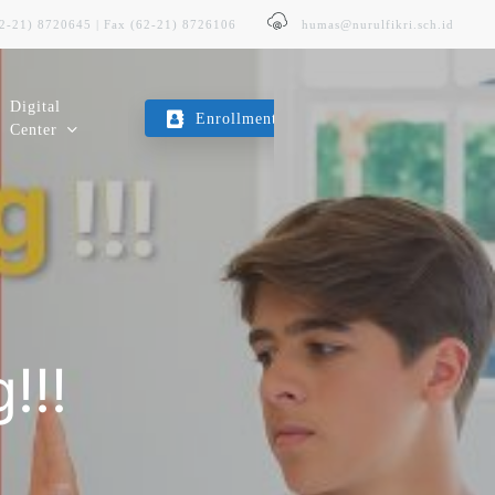
62-21) 8720645 | Fax (62-21) 8726106
humas@nurulfikri.sch.id
Digital
Enrollment
Center
E-Trans
Layanan Transportasi Sekolah
Kopeg SITNF
!!!
Koperasi Karyawan & Guru