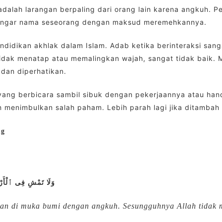
dalah larangan berpaling dari orang lain karena angkuh. Pe
dengar nama seseorang dengan maksud meremehkannya.
didikan akhlak dalam Islam. Adab ketika berinteraksi sang
tidak menatap atau memalingkan wajah, sangat tidak baik. 
 dan diperhatikan.
 yang berbicara sambil sibuk dengan pekerjaannya atau ha
an menimbulkan salah paham. Lebih parah lagi jika ditamb
ng
وَلَا تَمْشِ فِى ٱلْأَرْض
lan di muka bumi dengan angkuh. Sesungguhnya Allah tidak