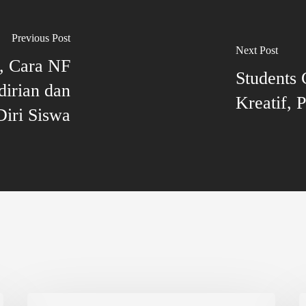
Previous Post
Next Post
, Cara NF
Students 
irian dan
Kreatif, 
Diri Siswa
Nurul
H