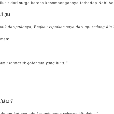
g diusir dari surga karena kesombongannya terhadap Nabi Ad
قَالَ أَنَ
h baik daripadanya, Engkau ciptakan saya dari api sedang dia
rman:
kamu termasuk golongan yang hina.”
لَا يَدْخُلُ
 dalam hatinya ada kesombongan sebesar biji debu.”