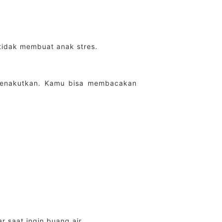
tidak membuat anak stres.
 menakutkan. Kamu bisa membacakan
 saat ingin buang air.