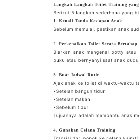
Langkah-Langkah Toilet Training yang
Berikut 5 langkah sederhana yang b
1. Kenali Tanda Kesiapan Anak
Sebelum memulai, pastikan anak sud
2. Perkenalkan Toilet Secara Bertahap
Biarkan anak mengenal potty atau
buku atau bernyanyi saat anak duduk 
3. Buat Jadwal Rutin
Ajak anak ke toilet di waktu-waktu t
▪️Setelah bangun tidur
▪️Setelah makan
▪️Sebelum tidur
Tujuannya adalah membantu anak me
4. Gunakan Celana Training
Transisi dari popok ke celana kain/