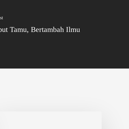
st
ut Tamu, Bertambah Ilmu
ijrah
an