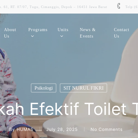
. 61, RT. 07/07, Tugu, Cimanggis, Depok – 16451 Jawa Barat
Telp (
About
Programs
Units
News &
Contact
Us
Events
Us
SIMMSIT
SDMSmart
Sistem Informasi Akademik Siswa
Sistem Informasi Kepegawaian
Psikologi
SIT NURUL FIKRI
SMART Learning
E-Budgeting
ah Efektif Toilet 
Learning Management System (LMS)
Aplikasi Pengelolaan Keuangan
Digilib
E-Asset
Perpustakaan Digital Sekolah
By
HUMAS
July 28, 2025
No Comments
Sistem Manajemen Asset Sekolah