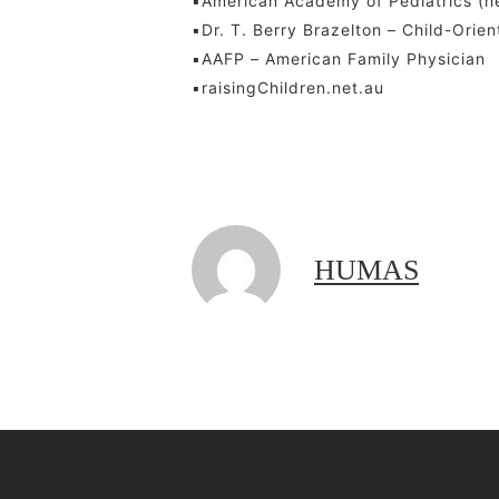
▪️American Academy of Pediatrics (he
▪️Dr. T. Berry Brazelton – Child-Orien
▪️AAFP – American Family Physician
▪️raisingChildren.net.au
HUMAS