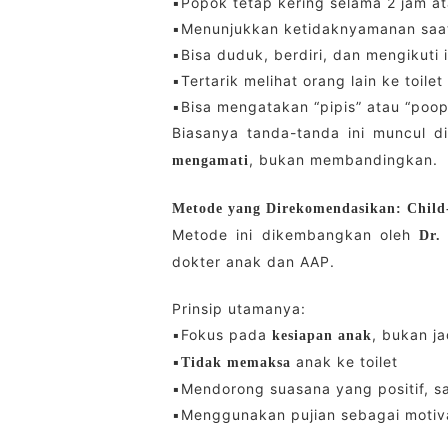
▪️Popok tetap kering selama 2 jam at
▪️Menunjukkan ketidaknyamanan saa
▪️Bisa duduk, berdiri, dan mengikuti
▪️Tertarik melihat orang lain ke toilet
▪️Bisa mengatakan “pipis” atau “poop
Biasanya tanda-tanda ini muncul d
, bukan membandingkan.
mengamati
Metode yang Direkomendasikan: Child
Metode ini dikembangkan oleh
Dr.
dokter anak dan AAP.
Prinsip utamanya:
▪️Fokus pada
, bukan j
kesiapan anak
▪️
anak ke toilet
Tidak memaksa
▪️Mendorong suasana yang positif, sa
▪️Menggunakan pujian sebagai moti