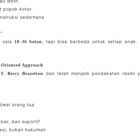
au lebih
t popok kotor
 instruksi sederhana
”
i usia
, tapi bisa berbeda untuk setiap anak.
18–36 bulan
-Oriented Approach
dan telah menjadi pendekatan resmi 
 T. Berry Brazelton
adwal orang tua
bar, dan suportif
vasi, bukan hukuman