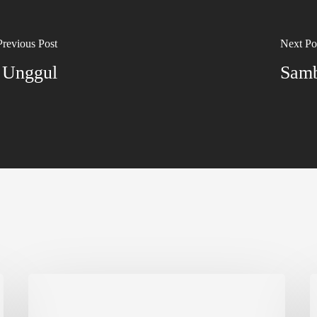
Previous Post
Next Po
r Unggul
Samb
Nurul
H
Fikri
d