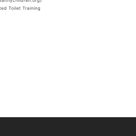
althychildren.org)
ted Toilet Training