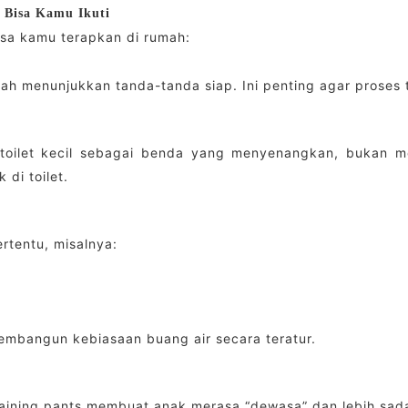
 Bisa Kamu Ikuti
isa kamu terapkan di rumah:
ah menunjukkan tanda-tanda siap. Ini penting agar proses 
 toilet kecil sebagai benda yang menyenangkan, bukan
di toilet.
ertentu, misalnya:
mbangun kebiasaan buang air secara teratur.
training pants membuat anak merasa “dewasa” dan lebih sadar