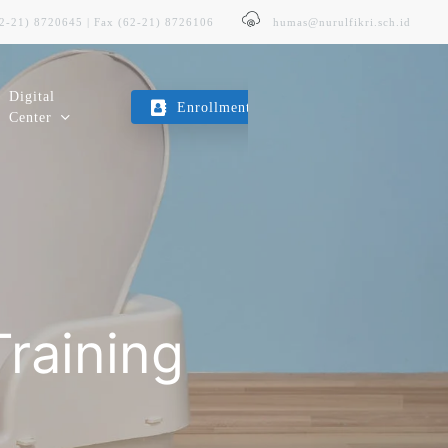
62-21) 8720645 | Fax (62-21) 8726106
humas@nurulfikri.sch.id
Digital
Enrollment
Center
E-Trans
Layanan Transportasi Sekolah
Kopeg SITNF
Training
Koperasi Karyawan & Guru