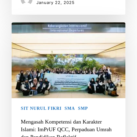
January 22, 2025
Mengasah
Kompetensi
dan
Karakter
Islami:
ImPrUF
QCC,
Perpaduan
Umrah
dan
Pendidikan
SIT NURUL FIKRI
SMA
SMP
Reflektif
Mengasah Kompetensi dan Karakter
Islami: ImPrUF QCC, Perpaduan Umrah
dan Pendidikan Reflektif