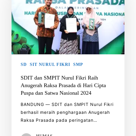
Nurul
Fikri
Raih
Anugerah
Raksa
Prasada
di
Hari
SD
SIT NURUL FIKRI
SMP
Cipta
SDIT dan SMPIT Nurul Fikri Raih
Puspa
Anugerah Raksa Prasada di Hari Cipta
dan
Puspa dan Satwa Nasional 2024
Satwa
Nasional
BANDUNG — SDIT dan SMPIT Nurul Fikri
2024
berhasil meraih penghargaan Anugerah
Raksa Prasada pada peringatan…