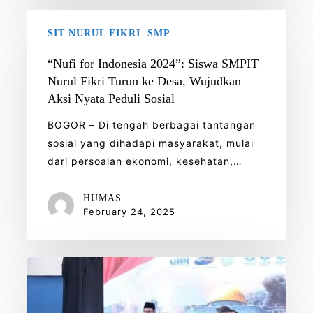
“Nufi
SIT NURUL FIKRI
SMP
for
Indonesia
“Nufi for Indonesia 2024”: Siswa SMPIT
2024”:
Nurul Fikri Turun ke Desa, Wujudkan
Siswa
Aksi Nyata Peduli Sosial
SMPIT
BOGOR – Di tengah berbagai tantangan
Nurul
sosial yang dihadapi masyarakat, mulai
Fikri
dari persoalan ekonomi, kesehatan,…
Turun
ke
HUMAS
Desa,
February 24, 2025
Wujudkan
Aksi
Nyata
Konser
Peduli
Amal
Sosial
Nurul