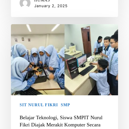
HUMAS
January 2, 2025
Belajar
Teknologi,
Siswa
SMPIT
Nurul
Fikri
Diajak
Merakit
Komputer
Secara
Mandiri
SIT NURUL FIKRI
SMP
Belajar Teknologi, Siswa SMPIT Nurul
Fikri Diajak Merakit Komputer Secara