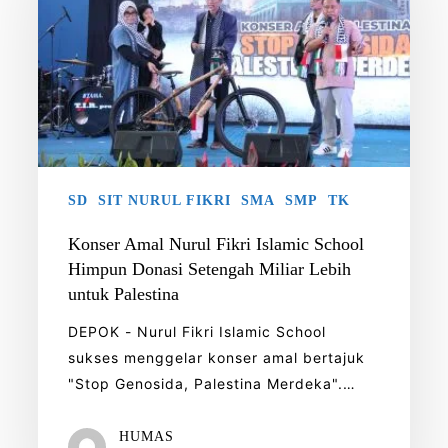
Fikri
Islamic
School
Himpun
Donasi
Setengah
Miliar
Lebih
SD
SIT NURUL FIKRI
SMA
SMP
TK
untuk
Konser Amal Nurul Fikri Islamic School
Palestina
Himpun Donasi Setengah Miliar Lebih
untuk Palestina
DEPOK - Nurul Fikri Islamic School
sukses menggelar konser amal bertajuk
"Stop Genosida, Palestina Merdeka".…
HUMAS