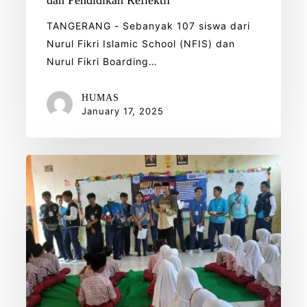
TANGERANG - Sebanyak 107 siswa dari
Nurul Fikri Islamic School (NFIS) dan
Nurul Fikri Boarding…
HUMAS
January 17, 2025
NUFI
FOR
INDONESIA:
Aksi
Nyata
SMPIT
Nurul
Fikri
dalam