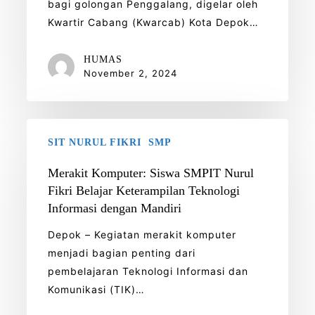
bagi golongan Penggalang, digelar oleh
Digelar
Kwartir Cabang (Kwarcab) Kota Depok…
di
Gunung
HUMAS
Halimun-
November 2, 2024
Salak
Merakit
SIT NURUL FIKRI
SMP
Komputer:
Siswa
Merakit Komputer: Siswa SMPIT Nurul
SMPIT
Fikri Belajar Keterampilan Teknologi
Nurul
Informasi dengan Mandiri
Fikri
Depok – Kegiatan merakit komputer
Belajar
menjadi bagian penting dari
Keterampilan
pembelajaran Teknologi Informasi dan
Teknologi
Komunikasi (TIK)…
Informasi
dengan