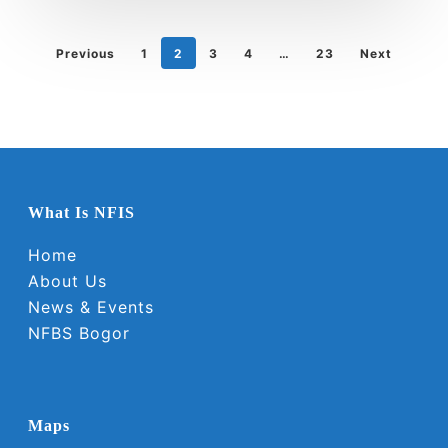
Previous
1
2
3
4
…
23
Next
What Is NFIS
Home
About Us
News & Events
NFBS Bogor
Maps